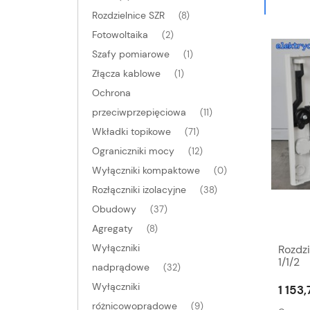
Rozdzielnice SZR
(8)
Fotowoltaika
(2)
Szafy pomiarowe
(1)
Złącza kablowe
(1)
Ochrona
przeciwprzepięciowa
(11)
Wkładki topikowe
(71)
Ograniczniki mocy
(12)
Wyłączniki kompaktowe
(0)
Rozłączniki izolacyjne
(38)
Obudowy
(37)
Agregaty
(8)
Wyłączniki
Rozdz
1/1/2
nadprądowe
(32)
Wyłączniki
1 153,
różnicowoprądowe
(9)