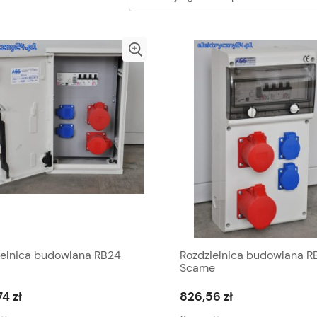
ielnica budowlana RB24
Rozdzielnica budowlana R
Scame
74 zł
826,56 zł