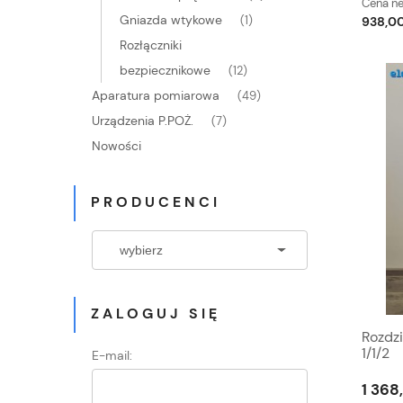
Cena ne
Gniazda wtykowe
(1)
938,00
Rozłączniki
bezpiecznikowe
(12)
Aparatura pomiarowa
(49)
Urządzenia P.POŻ.
(7)
Nowości
PRODUCENCI
ZALOGUJ SIĘ
Rozdz
1/1/2
E-mail:
1 368