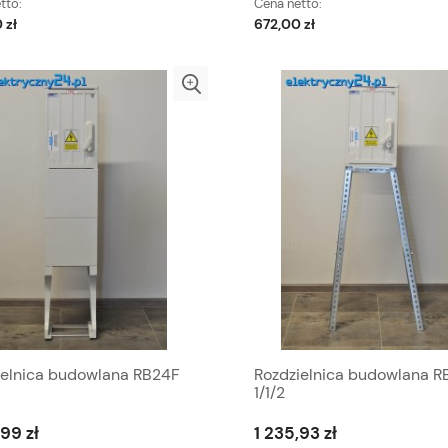
tto:
Cena netto:
 zł
672,00 zł
ielnica budowlana RB24F
Rozdzielnica budowlana R
1/1/2
,99 zł
1 235,93 zł