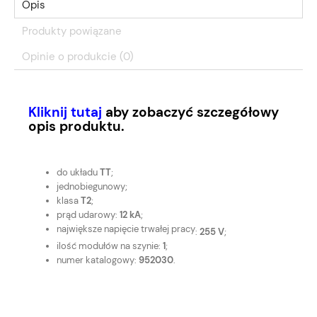
Opis
Produkty powiązane
Opinie o produkcie (0)
Kliknij tutaj
aby zobaczyć szczegółowy
opis produktu.
do układu
TT
;
jednobiegunowy;
klasa
T2
;
prąd udarowy:
12 kA
;
największe napięcie trwałej pracy
:
255 V
;
ilość modułów na szynie:
1
;
numer katalogowy:
952030
.