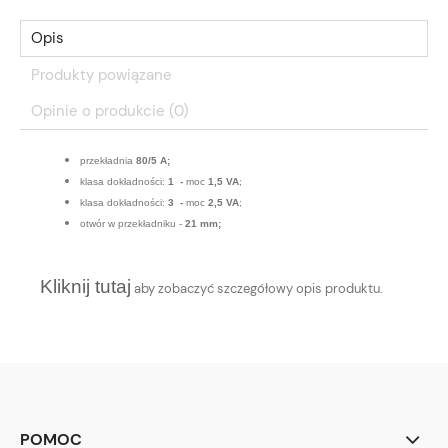
Opis
Produkty powiązane
Opinie o produkcie (0)
przekładnia
80/5 A;
klasa dokładności:
1 -
moc
1,5 VA
;
klasa dokładności:
3 -
moc
2,5 VA
;
otwór w przekładniku -
21 mm;
Kliknij tutaj
aby zobaczyć szczegółowy opis produktu.
POMOC