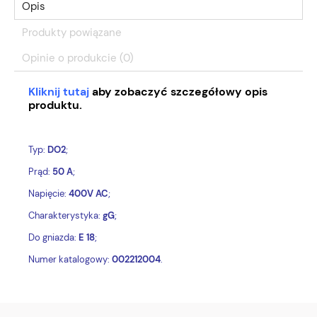
Opis
Produkty powiązane
Opinie o produkcie (0)
Kliknij tutaj
aby zobaczyć szczegółowy opis
produktu.
Typ:
DO2
;
Prąd:
50 A
;
Napięcie:
400V AC
;
Charakterystyka:
gG
;
Do gniazda:
E 18
;
Numer katalogowy:
002212004
.